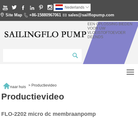






Nederlands


Site Map

+86-15880967061

sales@sailflopump.com
EEN OPLOSSING BIEDEN
VOOR UW
VLOEISTOFTOEVOER
DEENDS
T

>
Productievideo
naar huis
Productievideo
FLO-2202 micro dc membraanpomp