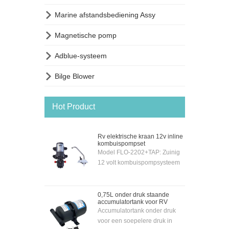

Marine afstandsbediening Assy

Magnetische pomp

Adblue-systeem

Bilge Blower
Hot Product
Rv elektrische kraan 12v inline
kombuispompset
Model FLO-2202+TAP: Zuinig
12 volt kombuispompsysteem
compleet geleverd met
verchroomde 12 volt
elektrische kraan en pomp -
0,75L onder druk staande
accumulatortank voor RV
zodat de pomp automatisch
Accumulatortank onder druk
kan worden geactiveerd door
voor een soepelere druk in
de tuimelschakelaar op de