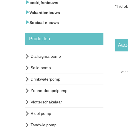

bedrijfsnieuws
"TikTo

Vakantienieuws

Sociaal nieuws
Producten
Aarz

Diafragma pomp

Salie pomp
ven

Drinkwaterpomp

Zonne-dompelpomp

Vlotterschakelaar

Riool pomp

Tandwielpomp