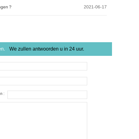
angen？
2021-06-17
en.
We zullen antwoorden u in 24 uur.
n :