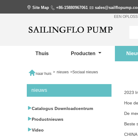

Site Map

+86-15880967061

sales@sailflopump.c
EEN OPLOSS
Thuis
Producten
Nie

>
nieuws
>
Sociaal nieuws
naar huis
nieuws
2023 I
Hoe de

Catalogus Downloadcentrum
De mee

Productnieuws
Beste 

Video
CHINA