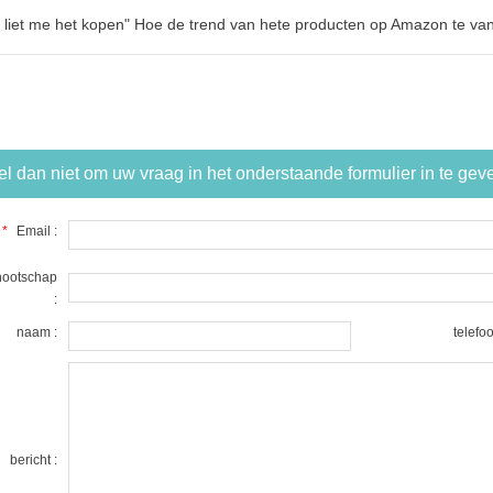
k liet me het kopen" Hoe de trend van hete producten op Amazon te v
el dan niet om uw vraag in het onderstaande formulier in te gev
*
Email :
nootschap
:
naam :
telefoo
bericht :