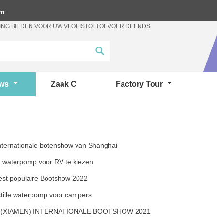
om
ING BIEDEN VOOR UW VLOEISTOFTOEVOER DEENDS
uws
Zaak C
Factory Tour
nternationale botenshow van Shanghai
 waterpomp voor RV te kiezen
st populaire Bootshow 2022
stille waterpomp voor campers
 (XIAMEN) INTERNATIONALE BOOTSHOW 2021