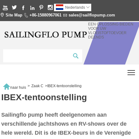






Nederlands


Site Map

+86-15880967061

sales@sailflopump.com
EEN OPLOSSING BIEDEN
VOOR UW
VLOEISTOFTOEVOER
DEENDS
T

>
Zaak C
>
IBEX-tentoonstelling
naar huis
IBEX-tentoonstelling
Sailingflo pump heeft deelgenomen aan
verschillende jachtshows en RV-shows over de
hele wereld. Dit is de IBEX-beurs in de Verenigde