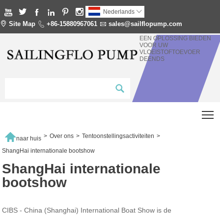






Nederlands


Site Map

+86-15880967061

sales@sailflopump.com
EEN OPLOSSING BIEDEN
VOOR UW
VLOEISTOFTOEVOER
DEENDS
T

>
Over ons
>
Tentoonstellingsactiviteiten
>
naar huis
ShangHai internationale bootshow
ShangHai internationale
bootshow
CIBS - China (Shanghai) International Boat Show is de