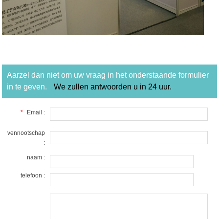
Aarzel dan niet om uw vraag in het onderstaande formulier
in te geven.
We zullen antwoorden u in 24 uur.
*
Email :
vennootschap
:
naam :
telefoon :