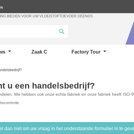
om
ING BIEDEN VOOR UW VLOEISTOFTOEVOER DEENDS
uws
Zaak C
Factory Tour
ndelsbedrijf?
t u een handelsbedrijf?
delen. We hebben ook onze echte fabriek en onze fabriek heeft ISO
itscontrole.
el dan niet om uw vraag in het onderstaande formulier in te gev