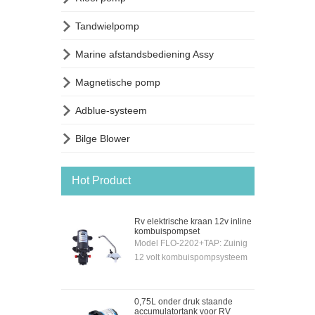

Tandwielpomp

Marine afstandsbediening Assy

Magnetische pomp

Adblue-systeem

Bilge Blower
Hot Product
Rv elektrische kraan 12v inline
kombuispompset
Model FLO-2202+TAP: Zuinig
12 volt kombuispompsysteem
compleet geleverd met
verchroomde 12 volt
elektrische kraan en pomp -
0,75L onder druk staande
accumulatortank voor RV
zodat de pomp automatisch