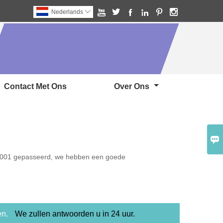






Nederlands

Contact Met Ons
Over Ons

-9001 gepasseerd, we hebben een goede
en.
We zullen antwoorden u in 24 uur.