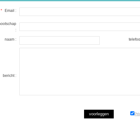
*
Email :
nootschap
:
naam :
telefoo
bericht :
Pri