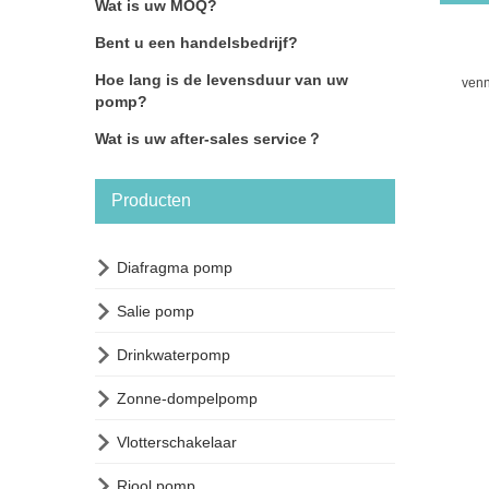
Wat is uw MOQ?
Bent u een handelsbedrijf?
Hoe lang is de levensduur van uw
ven
pomp?
Wat is uw after-sales service？
Producten

Diafragma pomp

Salie pomp

Drinkwaterpomp

Zonne-dompelpomp

Vlotterschakelaar

Riool pomp