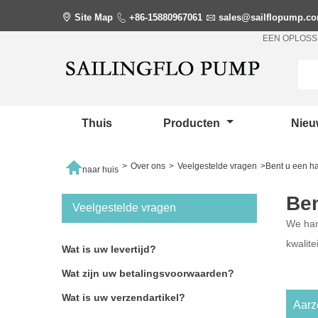

Site Map

+86-15880967061

sales@sailflopump.c
EEN OPLOSS
Thuis
Producten
Nie

>
Over ons
>
Veelgestelde vragen
>
Bent u een ha
naar huis
Ben
Veelgestelde vragen
We han
kwalite
Wat is uw levertijd?
Wat zijn uw betalingsvoorwaarden?
Wat is uw verzendartikel?
Aarz