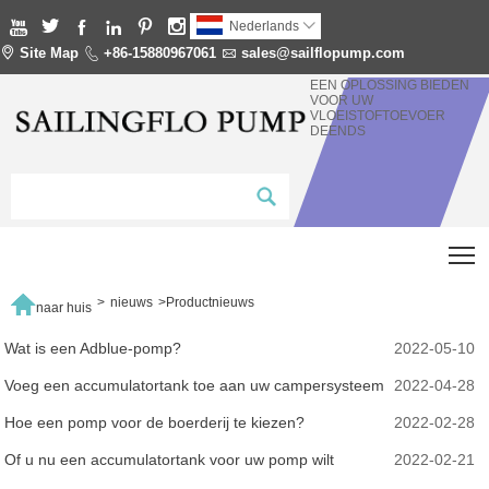






Nederlands


Site Map

+86-15880967061

sales@sailflopump.com
EEN OPLOSSING BIEDEN
VOOR UW
VLOEISTOFTOEVOER
DEENDS
T

>
nieuws
>
Productnieuws
naar huis
Wat is een Adblue-pomp?
2022-05-10
Voeg een accumulatortank toe aan uw campersysteem
2022-04-28
Hoe een pomp voor de boerderij te kiezen?
2022-02-28
Of u nu een accumulatortank voor uw pomp wilt
2022-02-21