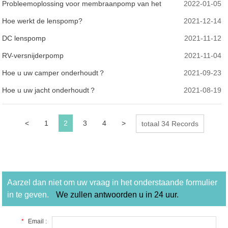
toevoegen:
Probleemoplossing voor membraanpomp van het
2022-01-05
vraagtype
Hoe werkt de lenspomp?
2021-12-14
DC lenspomp
2021-11-12
RV-versnijderpomp
2021-11-04
Hoe u uw camper onderhoudt？
2021-09-23
Hoe u uw jacht onderhoudt？
2021-08-19
<
1
2
3
4
>
totaal 34 Records
Aarzel dan niet om uw vraag in het onderstaande formulier
in te geven.
We zullen antwoorden u in 24 uur.
*
Email :