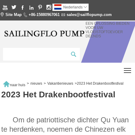






Nederlands


Site Map

+86-15880967061

sales@sailflopump.com
EEN OPLOSSING BIEDEN
VOOR UW
VLOEISTOFTOEVOER
DEENDS
T

>
nieuws
>
Vakantienieuws
>
2023 Het Drakenbootfestival
naar huis
2023 Het Drakenbootfestival
Om de patriottische dichter Qu Yuan
te herdenken, noemen de Chinezen elk