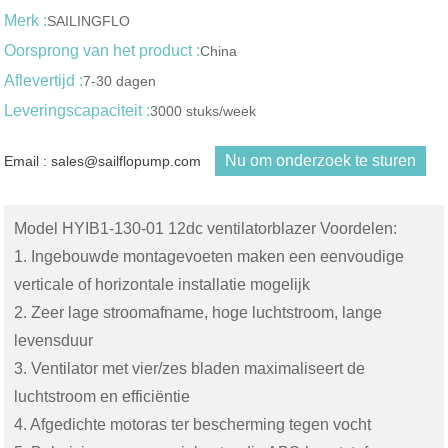
Merk :
SAILINGFLO
Oorsprong van het product :
China
Aflevertijd :
7-30 dagen
Leveringscapaciteit :
3000 stuks/week
Nu om onderzoek te sturen
Email : sales@sailflopump.com
Model HYIB1-130-01 12dc ventilatorblazer Voordelen:
1. Ingebouwde montagevoeten maken een eenvoudige
verticale of horizontale installatie mogelijk
2. Zeer lage stroomafname, hoge luchtstroom, lange
levensduur
3. Ventilator met vier/zes bladen maximaliseert de
luchtstroom en efficiëntie
4. Afgedichte motoras ter bescherming tegen vocht