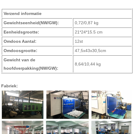
Verzend informatie
Gewichtseenheid
(NW/GW)
:
0,72/0,87 kg
Eenheidsgrootte:
21*24*15.5 cm
Omdoos Aantal:
12st
Omdoosgrootte:
47,5x43x30,5cm
Gewicht van de
8,64/10,44 kg
hoofdverpakking
(NW/GW)
:
Fabriek: