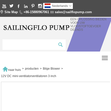






Nederlands


Site Map

+86-15880967061

sales@sailflopump.com
EEN OPLOSSING BIEDEN
VOOR UW
VLOEISTOFTOEVOER
DEENDS
T

>
producten
>
Bilge Blower
>
naar huis
12V DC mini-ventilatorventilatoren 3 inch