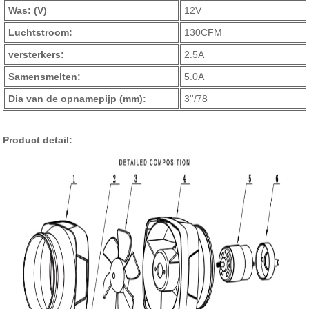
Was: (V)
12V
Luchtstroom:
130CFM
versterkers:
2.5A
Samensmelten:
5.0A
Dia van de opnamepijp (mm):
3''/78
Product detail: