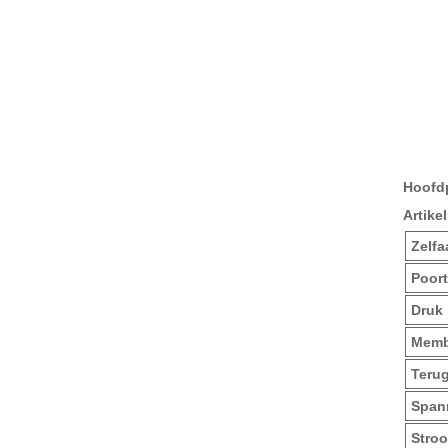
Hoofd
Artik
Zelfa
Poort
Druk 
Memb
Teru
Span
Stro