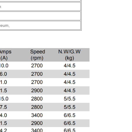
n
ureum,