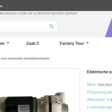
om
ING BIEDEN VOOR UW VLOEISTOFTOEVOER DEENDS
uws
Zaak C
Factory Tour
 voor chemische vloeistofoverdracht
Elektrische 
Merk :
SAILIN
Oorsprong van
Aflevertijd :
7-
Leveringscapac