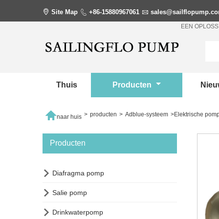

Site Map

+86-15880967061

sales@sailflopump.c
EEN OPLOSS
Thuis
Producten
Nie

>
producten
>
Adblue-systeem
>
Elektrische pomp
naar huis
Producten

Diafragma pomp

Salie pomp

Drinkwaterpomp