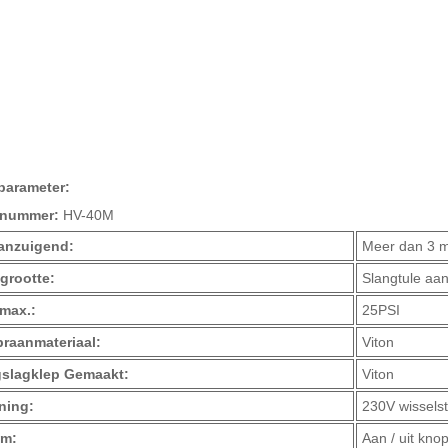
parameter:
elnummer:
HV-40M
anzuigend:
Meer dan 3 m
grootte:
Slangtule aans
max.:
25PSI
raanmateriaal:
Viton
gslagklep Gemaakt:
Viton
ning:
230V wissels
om:
Aan / uit kno