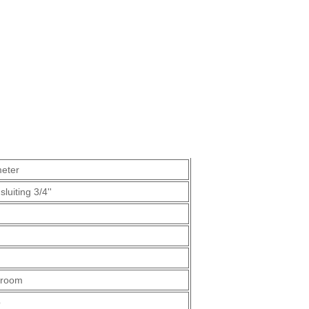
eter
luiting 3/4''
troom
p