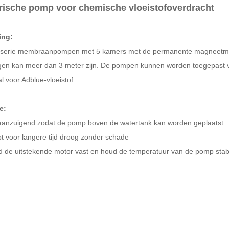
trische pomp voor chemische vloeistofoverdracht
ing:
serie membraanpompen met 5 kamers met de permanente magneetmoto
en kan meer dan 3 meter zijn. De pompen kunnen worden toegepast voo
l voor Adblue-vloeistof.
e:
faanzuigend zodat de pomp boven de watertank kan worden geplaatst
pt voor langere tijd droog zonder schade
d de uitstekende motor vast en houd de temperatuur van de pomp stab