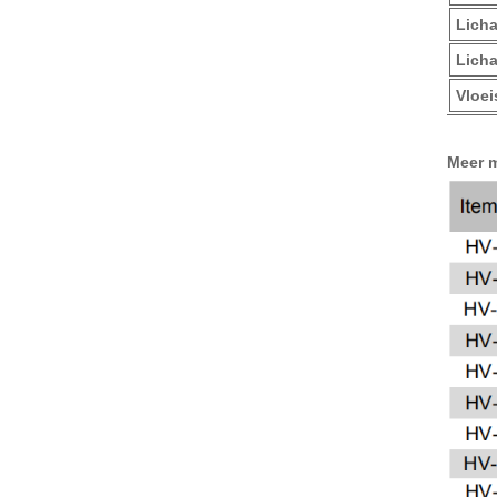
Licha
Licha
Vloei
Meer m