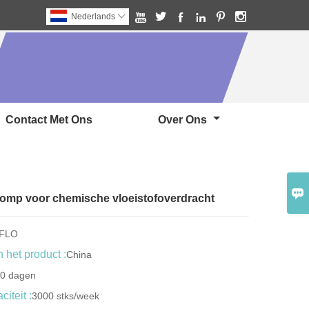






Nederlands

Contact Met Ons
Over Ons

pomp voor chemische vloeistofoverdracht
GFLO
 het product :
China
30 dagen
iteit :
3000 stks/week