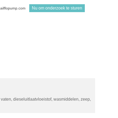
Nu om onderzoek te sturen
sailflopump.com
vaten, dieseluitlaatvloeistof, wasmiddelen, zeep,