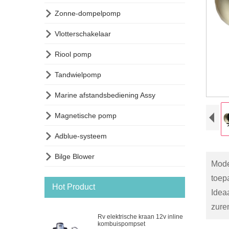

Zonne-dompelpomp

Vlotterschakelaar

Riool pomp

Tandwielpomp

Marine afstandsbediening Assy

Magnetische pomp

Adblue-systeem

Bilge Blower
Mod
toep
Hot Product
Idea
zuren
Rv elektrische kraan 12v inline
kombuispompset