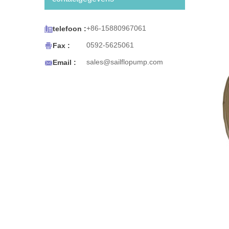
BW-serie is ontworpen om te
werken met
koffie-/theezetapparaten, ijs-

+86-15880967061
telefoon :
en waterdispensers voor

0592-5625061
Fax :
koelkasten, espressokarren en
draagbare spoelbakken of voor

sales@sailflopump.com
Email :
elk gebruik waarvoor
draagbaar drinkwater nodig is.
Het flessenwatersysteem uit de
BW-serie is ook ontworpen
voor gemak. De pomp schakelt
automatisch uit wanneer de
waterbron op is en start
opnieuw wanneer het water is
hersteld. Het compacte formaat
ondersteunt eenvoudige
montage.