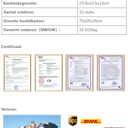
Eenheidsgrootte:
23.8x13.5x13cm
Aantal omdoos:
10 stuks
Grootte hoofdkarton:
72x25x29cm
Gewicht omdoos
（NW/GW）
:
15.5/20kg
Certificaat:
Vervoer: