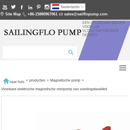






Nederlands


Site Map

+86-15880967061

sales@sailflopump.com
EEN OPLOSSING BIEDEN
VOOR UW
VLOEISTOFTOEVOER
DEENDS
T

>
producten
>
Magnetische pomp
>
naar huis
Vloeibare elektrische magnetische minipomp van voedingskwaliteit