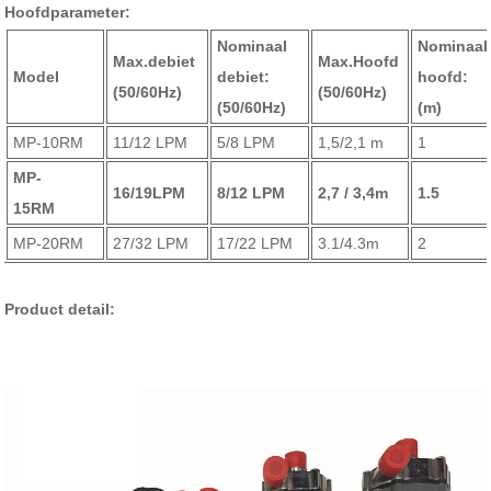
Hoofdparameter:
Nominaal
Nominaal
Max.debiet
Max.Hoofd
Model
debiet:
hoofd:
(50/60Hz)
(50/60Hz)
(50/60Hz)
(m)
MP-10RM
11/12 LPM
5/8 LPM
1,5/2,1 m
1
MP-
16/19LPM
8/12 LPM
2,7 / 3,4m
1.5
15RM
MP-20RM
27/32 LPM
17/22 LPM
3.1/4.3m
2
Product detail: