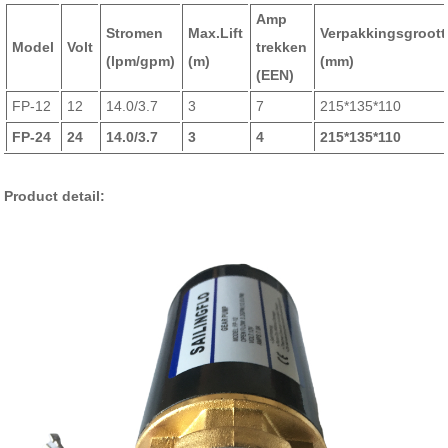
Amp
Stromen
Max.Lift
Verpakkingsgroott
Model
Volt
trekken
(lpm/gpm)
(m)
(mm)
(EEN)
FP-12
12
14.0/3.7
3
7
215*135*110
FP-24
24
14.0/3.7
3
4
215*135*110
Product detail: