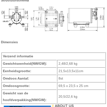
Structuurschema
Dimensies
Verzend informatie
Gewichtseenheid
(NW/GW)
:
2,48/2,68 kg
Eenheidsgrootte:
21,5x13,5x11cm
Omdoos Aantal:
8st
Omdoosgrootte:
69,5 x 23,5 x 25 cm
Gewicht van de
20,5/22,6 kg
hoofdverpakking
(NW/GW)
: