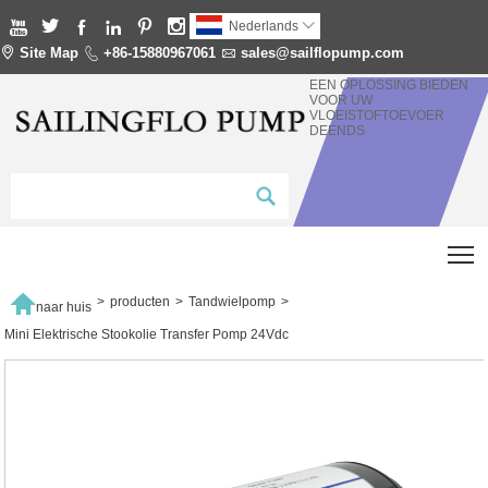






Nederlands


Site Map

+86-15880967061

sales@sailflopump.com
EEN OPLOSSING BIEDEN
VOOR UW
VLOEISTOFTOEVOER
DEENDS
T

>
producten
>
Tandwielpomp
>
naar huis
Mini Elektrische Stookolie Transfer Pomp 24Vdc