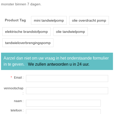
monster binnen 7 dagen.
Product Tag
mini tandwielpomp
olie overdracht pomp
elektrische brandstofpomp
olie tandwielpomp
tandwieloverbrengingspomp
Aarzel dan niet om uw vraag in het onderstaande formulier
in te geven.
We zullen antwoorden u in 24 uur.
*
Email :
vennootschap
:
naam :
telefoon :