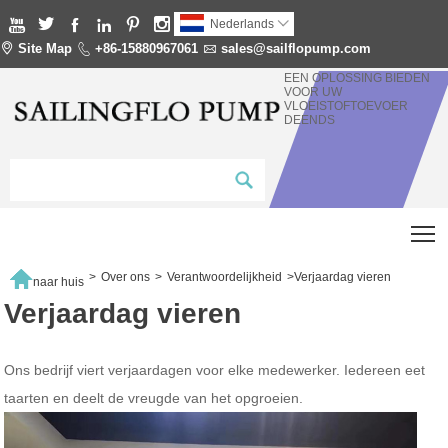






Nederlands


Site Map

+86-15880967061

sales@sailflopump.com
EEN OPLOSSING BIEDEN
VOOR UW
VLOEISTOFTOEVOER
DEENDS
T

>
Over ons
>
Verantwoordelijkheid
>
Verjaardag vieren
naar huis
Verjaardag vieren
Ons bedrijf viert verjaardagen voor elke medewerker. Iedereen eet
taarten en deelt de vreugde van het opgroeien.