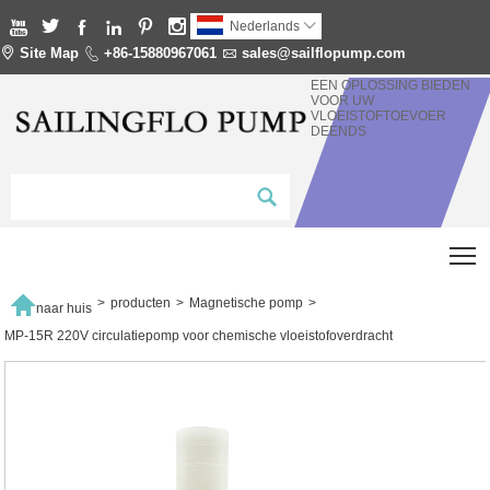






Nederlands


Site Map

+86-15880967061

sales@sailflopump.com
EEN OPLOSSING BIEDEN
VOOR UW
VLOEISTOFTOEVOER
DEENDS
T

>
producten
>
Magnetische pomp
>
naar huis
MP-15R 220V circulatiepomp voor chemische vloeistofoverdracht