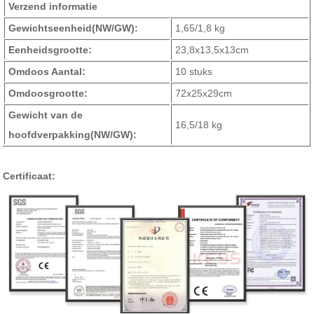
Verzend informatie
Gewichtseenheid
(NW/GW)
:
1,65/1,8 kg
Eenheidsgrootte:
23,8x13,5x13cm
Omdoos Aantal:
10 stuks
Omdoosgrootte:
72x25x29cm
Gewicht van de
16,5/18 kg
hoofdverpakking
(NW/GW)
:
Certificaat: