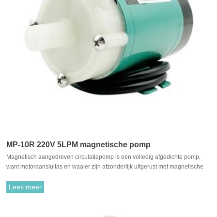
MP-10R 220V 5LPM magnetische pomp
Magnetisch aangedreven circulatiepomp is een volledig afgedichte pomp,
want motoraansluitas en waaier zijn afzonderlijk uitgerust met magnetische
materialen, ze trekken elkaar aan en zijn gekoppeld. Het is niet nodig om te
passen met traditionele asafdichting. De rotatie van de motor drijft de waaier
Lees meer
aan om te roteren door de aantrekkingskracht tussen de aandrijfmagneet en
de aangedreven magneet.