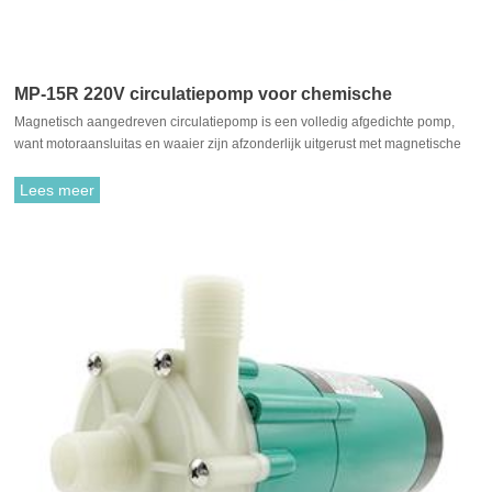
MP-15R 220V circulatiepomp voor chemische
Magnetisch aangedreven circulatiepomp is een volledig afgedichte pomp,
vloeistofoverdracht
want motoraansluitas en waaier zijn afzonderlijk uitgerust met magnetische
materialen, ze trekken elkaar aan en zijn gekoppeld. Het is niet nodig om te
passen met traditionele asafdichting. De rotatie van de motor drijft de waaier
Lees meer
aan om te roteren door de aantrekkingskracht tussen de aandrijfmagneet en
de aangedreven magneet.