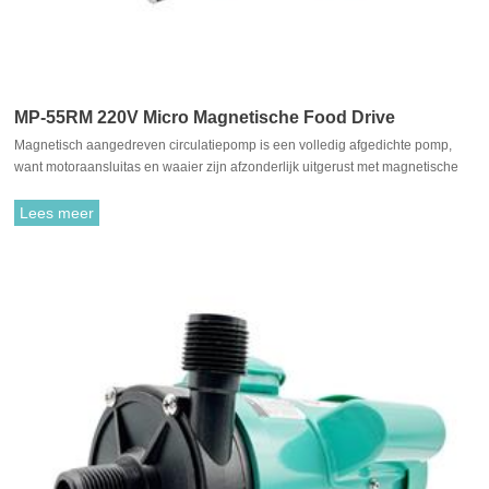
MP-55RM 220V Micro Magnetische Food Drive
Magnetisch aangedreven circulatiepomp is een volledig afgedichte pomp,
Circulatiepomp
want motoraansluitas en waaier zijn afzonderlijk uitgerust met magnetische
materialen, ze trekken elkaar aan en zijn gekoppeld. Het is niet nodig om te
passen met traditionele asafdichting. De rotatie van de motor drijft de waaier
Lees meer
aan om te roteren door de aantrekkingskracht tussen de aandrijfmagneet en
de aangedreven magneet.