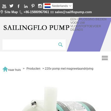






Nederlands


Site Map

+86-15880967061

sales@sailflopump.com
EEN OPLOSSING BIEDEN
VOOR UW
VLOEISTOFTOEVOER
DEENDS
T

>
Producten
>
220v pomp met magneetaandrijving
naar huis