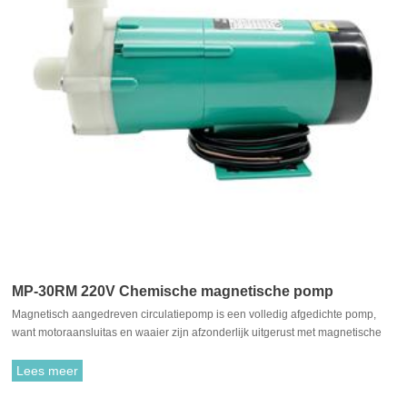
MP-30RM 220V Chemische magnetische pomp
Magnetisch aangedreven circulatiepomp is een volledig afgedichte pomp,
want motoraansluitas en waaier zijn afzonderlijk uitgerust met magnetische
materialen, ze trekken elkaar aan en zijn gekoppeld. Het is niet nodig om te
passen met traditionele asafdichting. De rotatie van de motor drijft de waaier
Lees meer
aan om te roteren door de aantrekkingskracht tussen de aandrijfmagneet en
de aangedreven magneet.