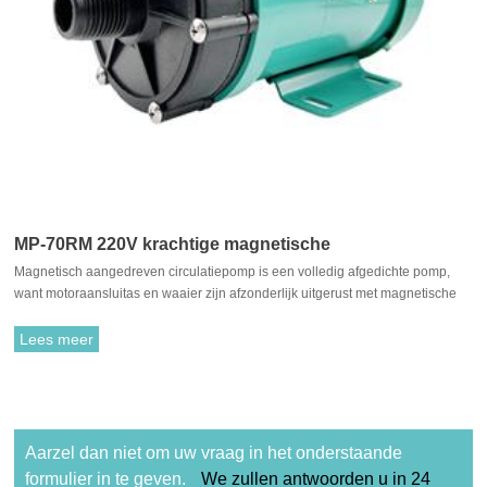
MP-70RM 220V krachtige magnetische
Magnetisch aangedreven circulatiepomp is een volledig afgedichte pomp,
voedselaangedreven circulatiepomp
want motoraansluitas en waaier zijn afzonderlijk uitgerust met magnetische
materialen, ze trekken elkaar aan en zijn gekoppeld. Het is niet nodig om te
passen met traditionele asafdichting. De rotatie van de motor drijft de waaier
Lees meer
aan om te roteren door de aantrekkingskracht tussen de aandrijfmagneet en
de aangedreven magneet.
Aarzel dan niet om uw vraag in het onderstaande
formulier in te geven.
We zullen antwoorden u in 24