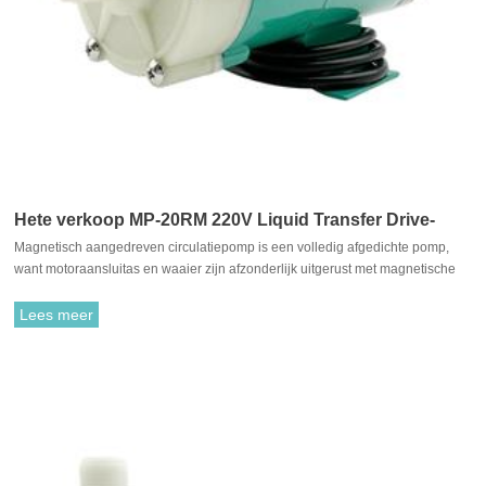
Hete verkoop MP-20RM 220V Liquid Transfer Drive-
Magnetisch aangedreven circulatiepomp is een volledig afgedichte pomp,
pomp
want motoraansluitas en waaier zijn afzonderlijk uitgerust met magnetische
materialen, ze trekken elkaar aan en zijn gekoppeld. Het is niet nodig om te
passen met traditionele asafdichting. De rotatie van de motor drijft de waaier
Lees meer
aan om te roteren door de aantrekkingskracht tussen de aandrijfmagneet en
de aangedreven magneet.