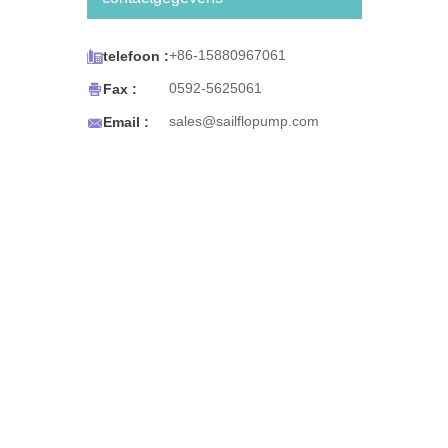
BW-serie is ontworpen om te
werken met
koffie-/theezetapparaten, ijs-

+86-15880967061
telefoon :
en waterdispensers voor

0592-5625061
Fax :
koelkasten, espressokarren en
draagbare spoelbakken of voor

sales@sailflopump.com
Email :
elk gebruik waarvoor
draagbaar drinkwater nodig is.
Het flessenwatersysteem uit de
BW-serie is ook ontworpen
voor gemak. De pomp schakelt
automatisch uit wanneer de
waterbron op is en start
opnieuw wanneer het water is
hersteld. Het compacte formaat
ondersteunt eenvoudige
montage.