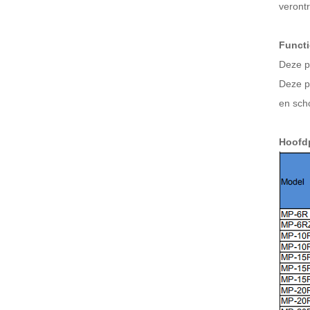
veront
Functi
Deze p
Deze p
en sch
Hoofd