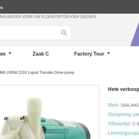
om
ING BIEDEN VOOR UW VLOEISTOFTOEVOER DEENDS
uws
Zaak C
Factory Tour
 MP-20RM 220V Liquid Transfer Drive-pomp
Hete verkoop
Merk :
SAILIN
Oorsprong van
Aflevertijd :
7-
Leveringscapac