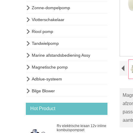

Zonne-dompelpomp

Vlotterschakelaar

Riool pomp

Tandwielpomp

Marine afstandsbediening Assy

Magnetische pomp

Adblue-systeem

Bilge Blower
Magn
afzon
Hot Product
passe
aant
Rv elektrische kraan 12v inline
kombuispompset