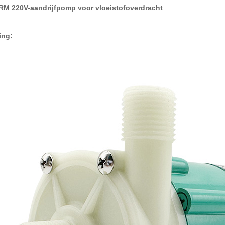
M 220V-aandrijfpomp voor vloeistofoverdracht
ing: