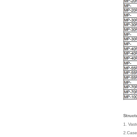
Struct
1. Vast
2.Case 