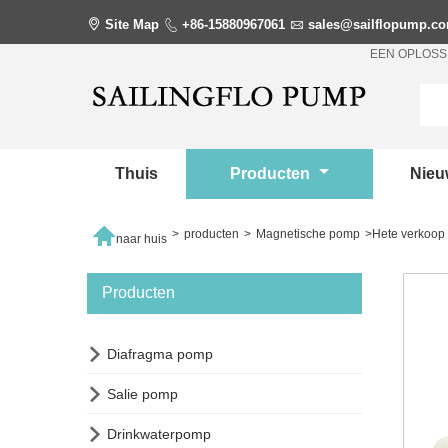

Site Map

+86-15880967061

sales@sailflopump.c
EEN OPLOSS
Thuis
Producten
Nie

>
producten
>
Magnetische pomp
>
Hete verkoop
naar huis
Producten

Diafragma pomp

Salie pomp

Drinkwaterpomp