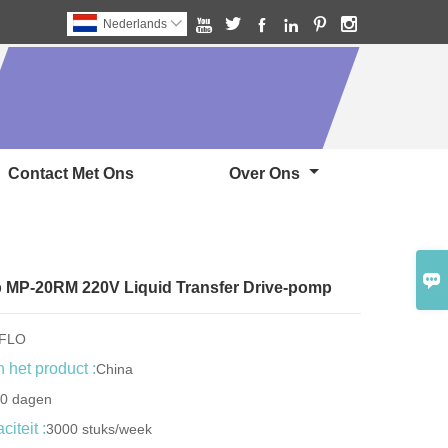






Nederlands

Contact Met Ons
Over Ons

 MP-20RM 220V Liquid Transfer Drive-pomp
GFLO
 het product :
China
30 dagen
iteit :
3000 stuks/week