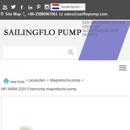






Nederlands


Site Map

+86-15880967061

sales@sailflopump.com
EEN OPLOSSING BIEDEN
VOOR UW
VLOEISTOFTOEVOER
DEENDS
T

>
producten
>
Magnetische pomp
>
naar huis
MP-30RM 220V Chemische magnetische pomp